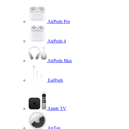
AirPods Pro
AirPods 4
AirPods Max
EarPods
Apple TV
AirTag