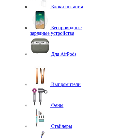
Блоки питания
Беспроводные
зарядные устройства
Для AirPods
Выпрямители
Фены
Стайлеры