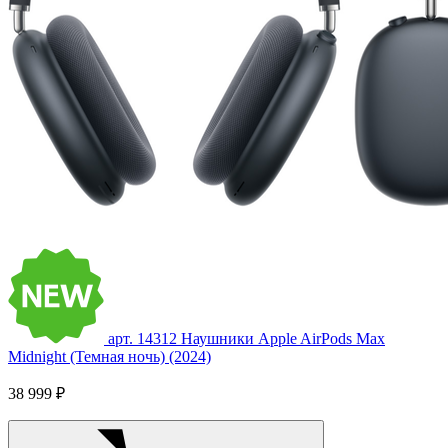
арт. 14312
Наушники Apple AirPods Max
Midnight (Темная ночь) (2024)
38 999 ₽