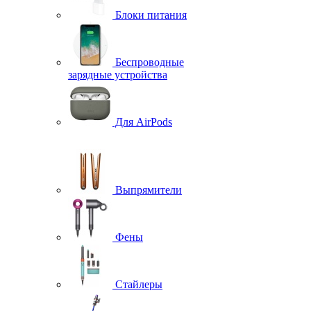
Блоки питания
Беспроводные
зарядные устройства
Для AirPods
Выпрямители
Фены
Стайлеры