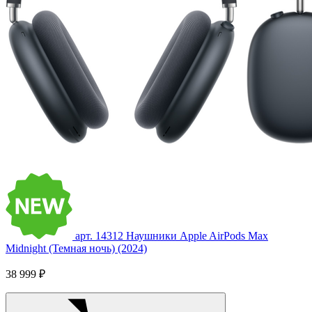
арт. 14312
Наушники Apple AirPods Max
Midnight (Темная ночь) (2024)
38 999 ₽