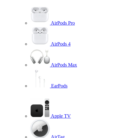
AirPods Pro
AirPods 4
AirPods Max
EarPods
Apple TV
AirTag