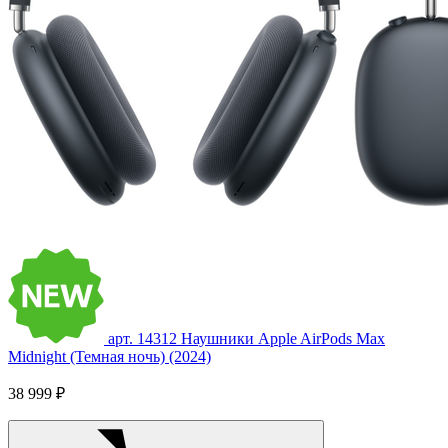
арт. 14312
Наушники Apple AirPods Max
Midnight (Темная ночь) (2024)
38 999 ₽