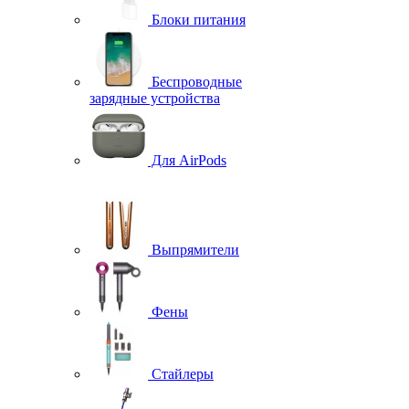
Блоки питания
Беспроводные
зарядные устройства
Для AirPods
Выпрямители
Фены
Стайлеры