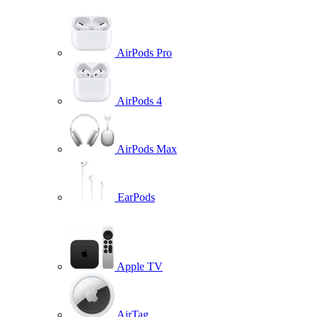
AirPods Pro
AirPods 4
AirPods Max
EarPods
Apple TV
AirTag