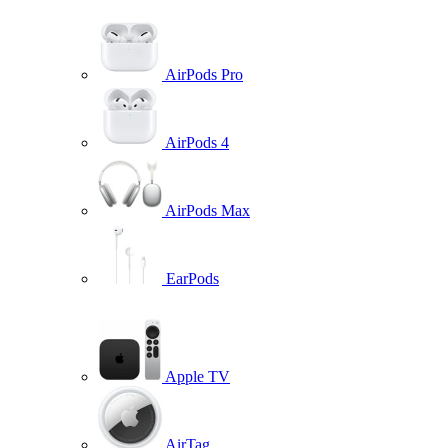
AirPods Pro
AirPods 4
AirPods Max
EarPods
Apple TV
AirTag