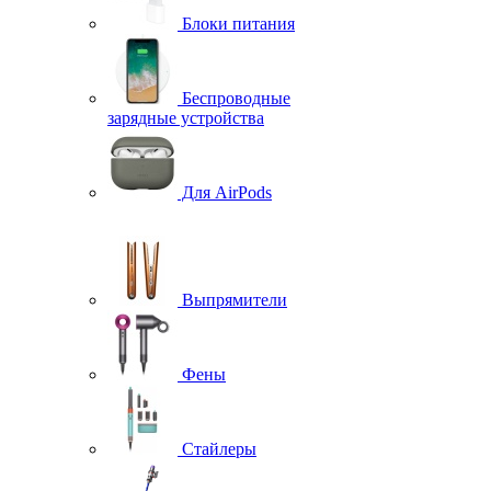
Блоки питания
Беспроводные
зарядные устройства
Для AirPods
Выпрямители
Фены
Стайлеры