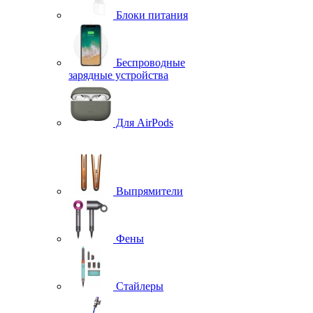
Блоки питания
Беспроводные
зарядные устройства
Для AirPods
Выпрямители
Фены
Стайлеры