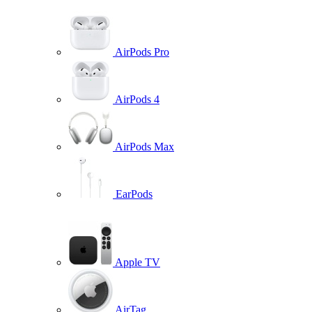
AirPods Pro
AirPods 4
AirPods Max
EarPods
Apple TV
AirTag