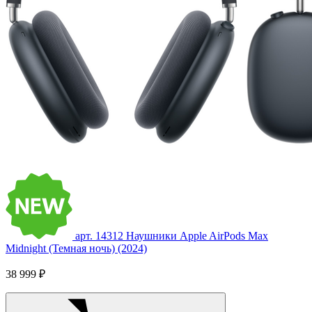
арт. 14312
Наушники Apple AirPods Max
Midnight (Темная ночь) (2024)
38 999 ₽