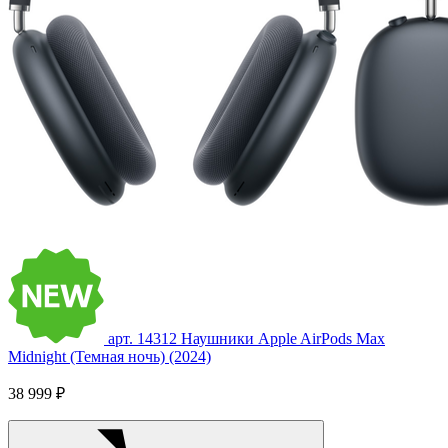
арт. 14312
Наушники Apple AirPods Max
Midnight (Темная ночь) (2024)
38 999 ₽