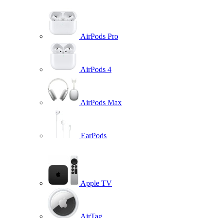
AirPods Pro
AirPods 4
AirPods Max
EarPods
Apple TV
AirTag