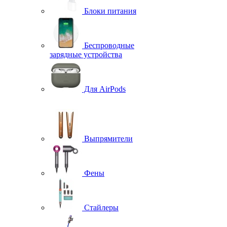
Блоки питания
Беспроводные
зарядные устройства
Для AirPods
Выпрямители
Фены
Стайлеры