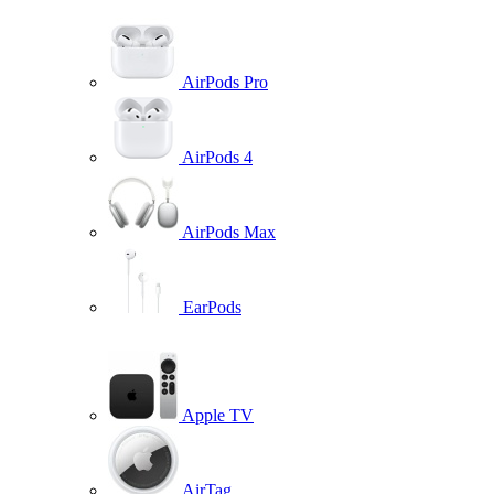
AirPods Pro
AirPods 4
AirPods Max
EarPods
Apple TV
AirTag