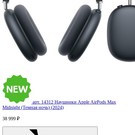
арт. 14312
Наушники Apple AirPods Max
Midnight (Темная ночь) (2024)
38 999 ₽