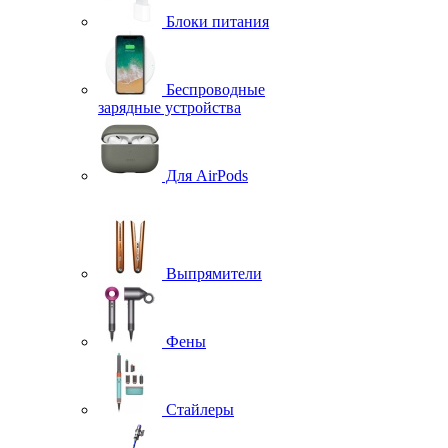
Блоки питания
Беспроводные
зарядные устройства
Для AirPods
Выпрямители
Фены
Стайлеры