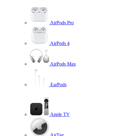
AirPods Pro
AirPods 4
AirPods Max
EarPods
Apple TV
AirTag