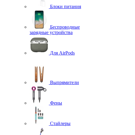
Блоки питания
Беспроводные
зарядные устройства
Для AirPods
Выпрямители
Фены
Стайлеры