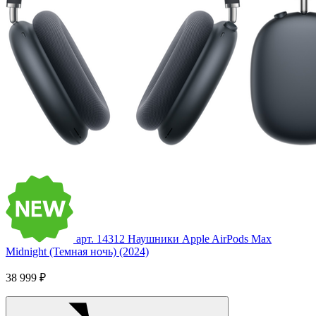
арт. 14312
Наушники Apple AirPods Max
Midnight (Темная ночь) (2024)
38 999 ₽