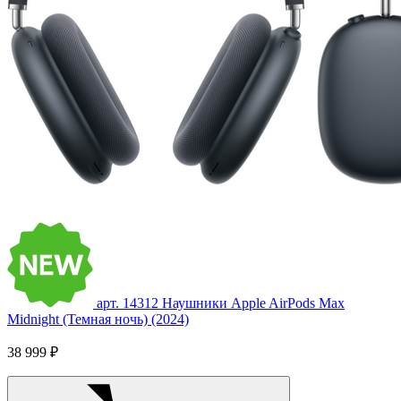
арт. 14312
Наушники Apple AirPods Max
Midnight (Темная ночь) (2024)
38 999 ₽