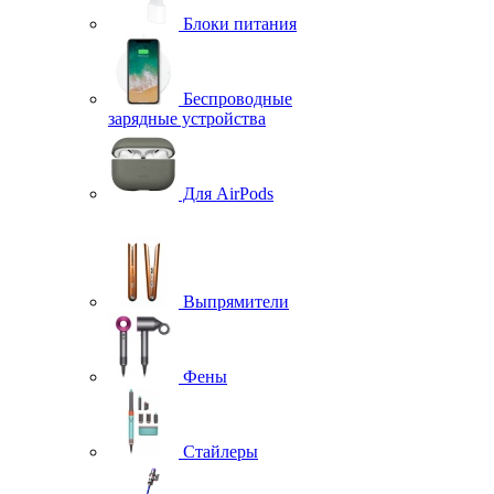
Блоки питания
Беспроводные
зарядные устройства
Для AirPods
Выпрямители
Фены
Стайлеры