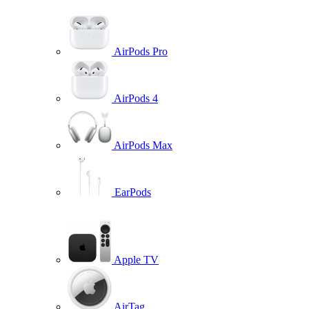
AirPods Pro
AirPods 4
AirPods Max
EarPods
Apple TV
AirTag