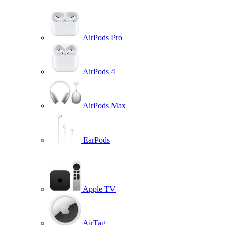
AirPods Pro
AirPods 4
AirPods Max
EarPods
Apple TV
AirTag