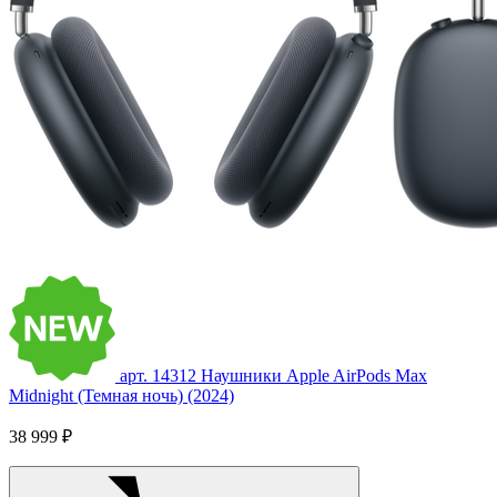
арт. 14312
Наушники Apple AirPods Max
Midnight (Темная ночь) (2024)
38 999 ₽