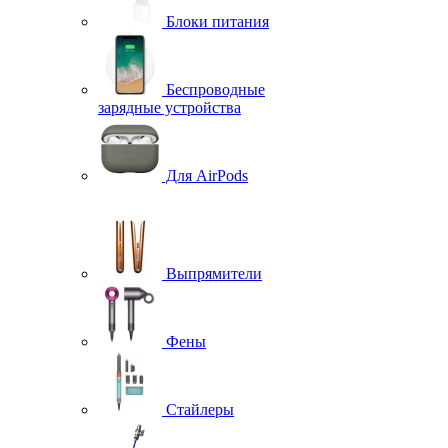
Блоки питания
Беспроводные
зарядные устройства
Для AirPods
Выпрямители
Фены
Стайлеры