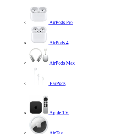
AirPods Pro
AirPods 4
AirPods Max
EarPods
Apple TV
AirTag