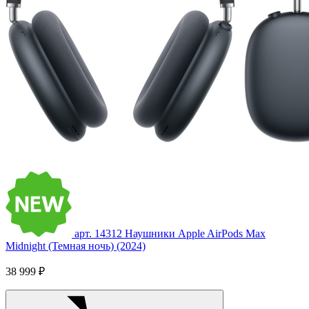
арт. 14312
Наушники Apple AirPods Max
Midnight (Темная ночь) (2024)
38 999 ₽