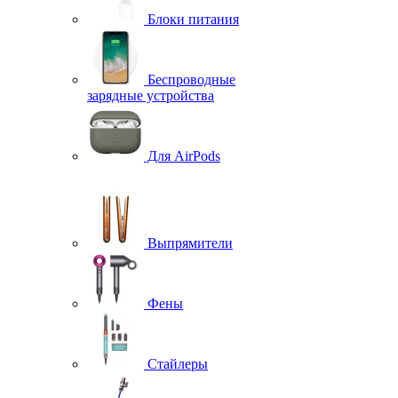
Блоки питания
Беспроводные
зарядные устройства
Для AirPods
Выпрямители
Фены
Стайлеры