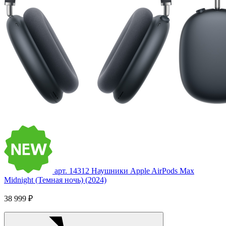
арт. 14312
Наушники Apple AirPods Max
Midnight (Темная ночь) (2024)
38 999 ₽