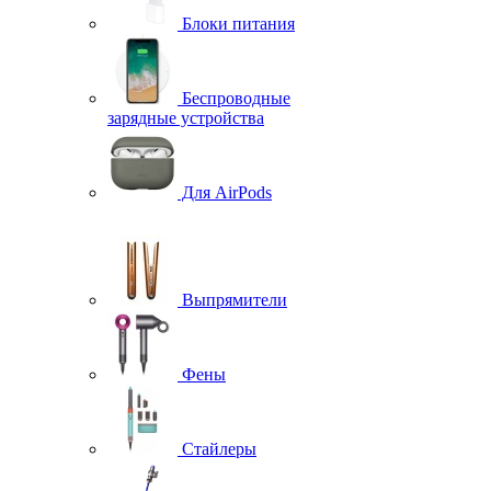
Блоки питания
Беспроводные
зарядные устройства
Для AirPods
Выпрямители
Фены
Стайлеры