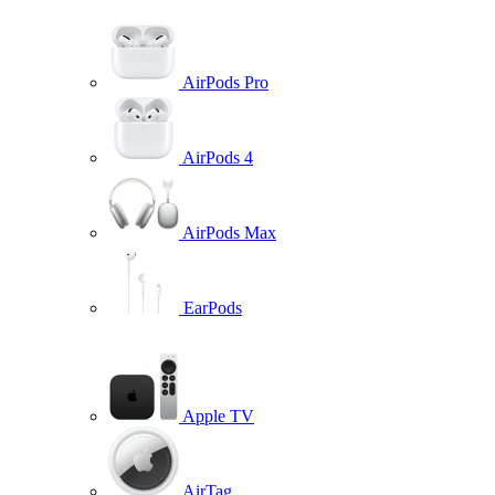
AirPods Pro
AirPods 4
AirPods Max
EarPods
Apple TV
AirTag