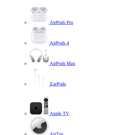
AirPods Pro
AirPods 4
AirPods Max
EarPods
Apple TV
AirTag