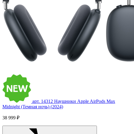
арт. 14312
Наушники Apple AirPods Max
Midnight (Темная ночь) (2024)
38 999 ₽