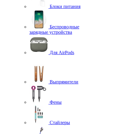
Блоки питания
Беспроводные
зарядные устройства
Для AirPods
Выпрямители
Фены
Стайлеры