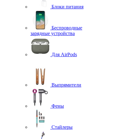
Блоки питания
Беспроводные
зарядные устройства
Для AirPods
Выпрямители
Фены
Стайлеры