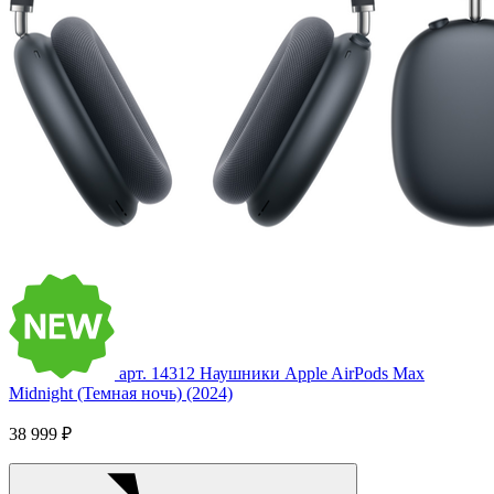
арт. 14312
Наушники Apple AirPods Max
Midnight (Темная ночь) (2024)
38 999 ₽