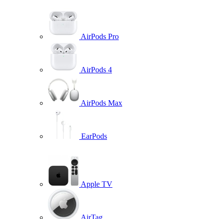
AirPods Pro
AirPods 4
AirPods Max
EarPods
Apple TV
AirTag