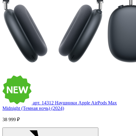
арт. 14312
Наушники Apple AirPods Max
Midnight (Темная ночь) (2024)
38 999 ₽