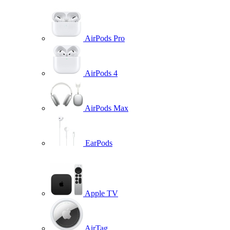
AirPods Pro
AirPods 4
AirPods Max
EarPods
Apple TV
AirTag