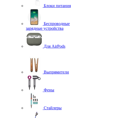
Блоки питания
Беспроводные
зарядные устройства
Для AirPods
Выпрямители
Фены
Стайлеры