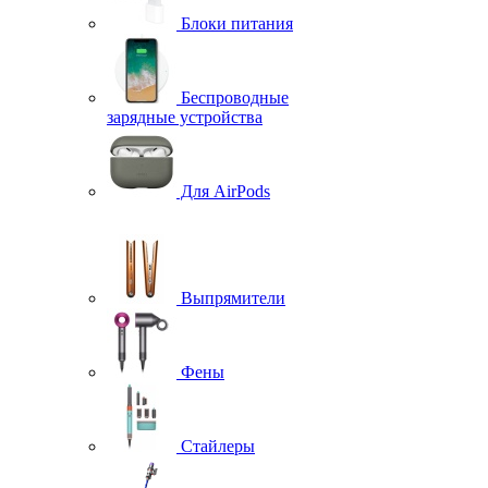
Блоки питания
Беспроводные
зарядные устройства
Для AirPods
Выпрямители
Фены
Стайлеры