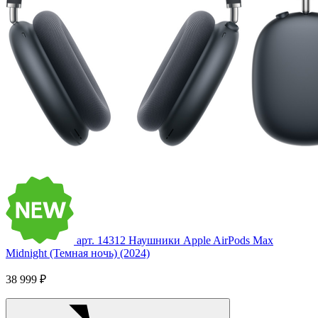
арт. 14312
Наушники Apple AirPods Max
Midnight (Темная ночь) (2024)
38 999 ₽