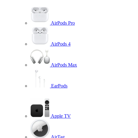
AirPods Pro
AirPods 4
AirPods Max
EarPods
Apple TV
AirTag