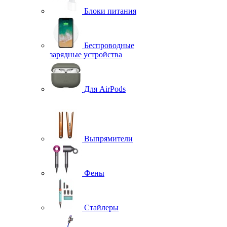
Блоки питания
Беспроводные
зарядные устройства
Для AirPods
Выпрямители
Фены
Стайлеры