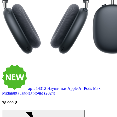
арт. 14312
Наушники Apple AirPods Max
Midnight (Темная ночь) (2024)
38 999 ₽