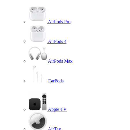
AirPods Pro
AirPods 4
AirPods Max
EarPods
Apple TV
AirTag