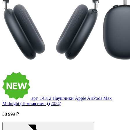
арт. 14312
Наушники Apple AirPods Max
Midnight (Темная ночь) (2024)
38 999 ₽