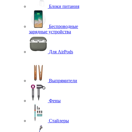
Блоки питания
Беспроводные
зарядные устройства
Для AirPods
Выпрямители
Фены
Стайлеры