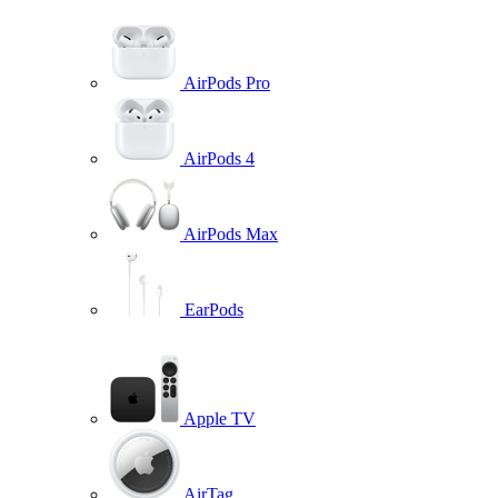
AirPods Pro
AirPods 4
AirPods Max
EarPods
Apple TV
AirTag