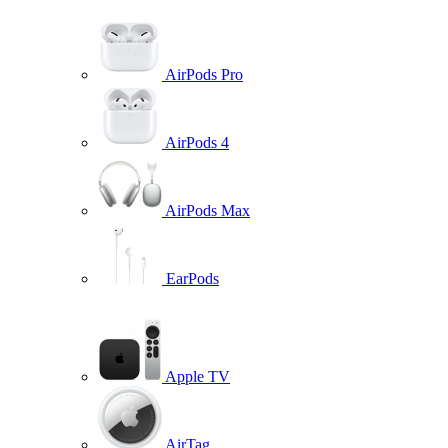
AirPods Pro
AirPods 4
AirPods Max
EarPods
Apple TV
AirTag