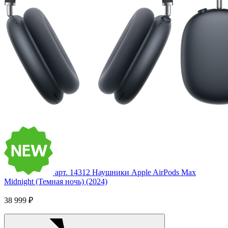
арт. 14312
Наушники Apple AirPods Max
Midnight (Темная ночь) (2024)
38 999 ₽