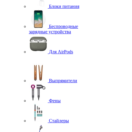
Блоки питания
Беспроводные
зарядные устройства
Для AirPods
Выпрямители
Фены
Стайлеры