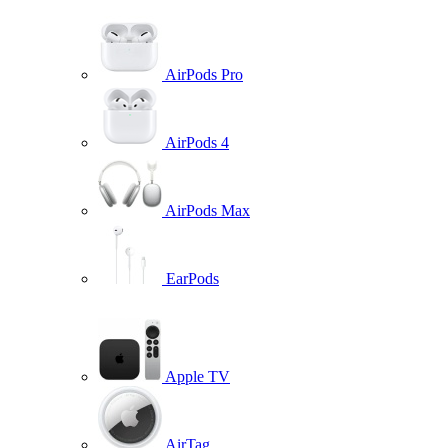
AirPods Pro
AirPods 4
AirPods Max
EarPods
Apple TV
AirTag