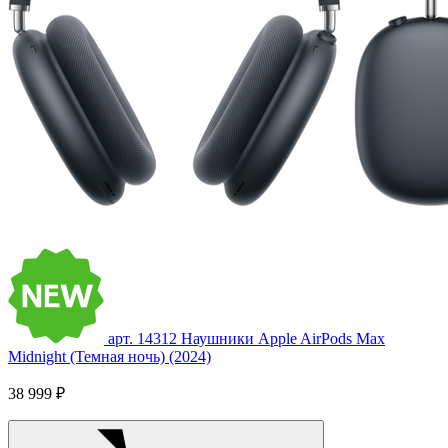
арт. 14312
Наушники Apple AirPods Max
Midnight (Темная ночь) (2024)
38 999 ₽