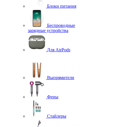
Блоки питания
Беспроводные
зарядные устройства
Для AirPods
Выпрямители
Фены
Стайлеры