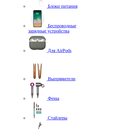
Блоки питания
Беспроводные
зарядные устройства
Для AirPods
Выпрямители
Фены
Стайлеры