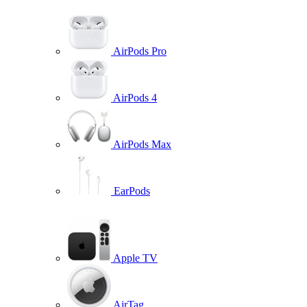
AirPods Pro
AirPods 4
AirPods Max
EarPods
Apple TV
AirTag