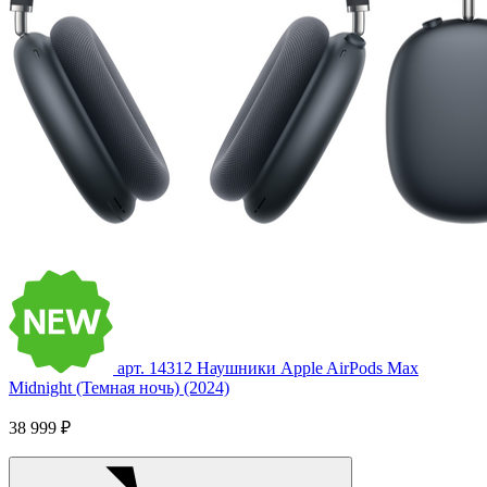
арт. 14312
Наушники Apple AirPods Max
Midnight (Темная ночь) (2024)
38 999 ₽