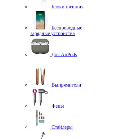
Блоки питания
Беспроводные
зарядные устройства
Для AirPods
Выпрямители
Фены
Стайлеры