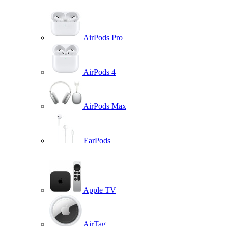
AirPods Pro
AirPods 4
AirPods Max
EarPods
Apple TV
AirTag