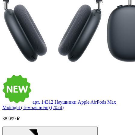
арт. 14312
Наушники Apple AirPods Max
Midnight (Темная ночь) (2024)
38 999 ₽