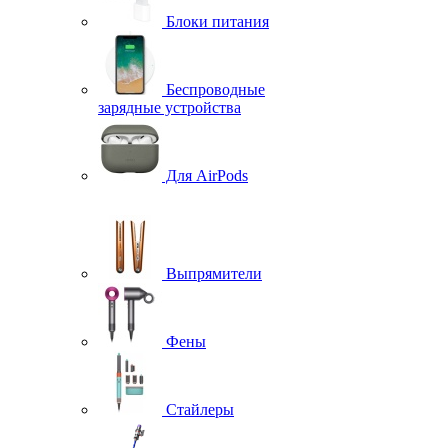
Блоки питания
Беспроводные
зарядные устройства
Для AirPods
Выпрямители
Фены
Стайлеры