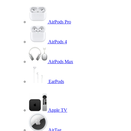
AirPods Pro
AirPods 4
AirPods Max
EarPods
Apple TV
AirTag