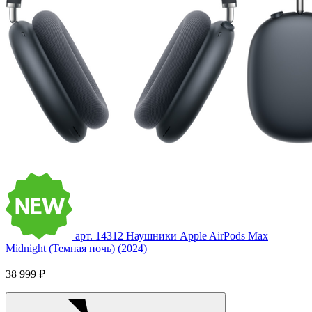
арт. 14312
Наушники Apple AirPods Max
Midnight (Темная ночь) (2024)
38 999 ₽