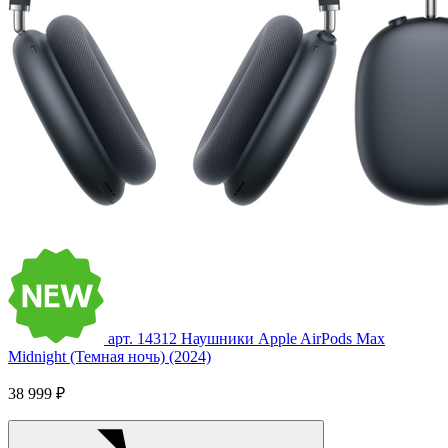
арт. 14312
Наушники Apple AirPods Max
Midnight (Темная ночь) (2024)
38 999 ₽