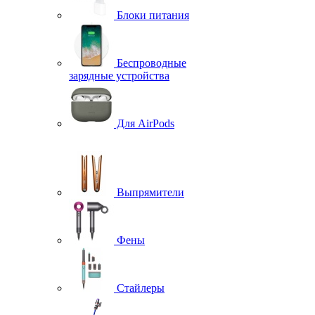
Блоки питания
Беспроводные
зарядные устройства
Для AirPods
Выпрямители
Фены
Стайлеры