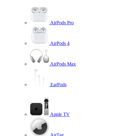
AirPods Pro
AirPods 4
AirPods Max
EarPods
Apple TV
AirTag