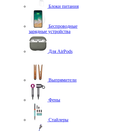
Блоки питания
Беспроводные
зарядные устройства
Для AirPods
Выпрямители
Фены
Стайлеры