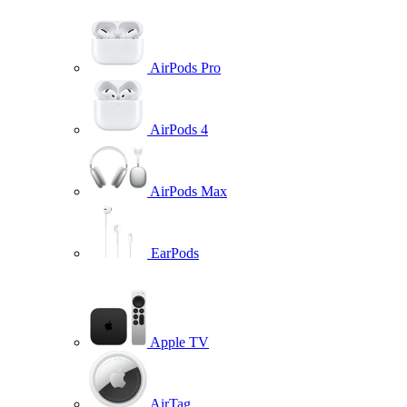
AirPods Pro
AirPods 4
AirPods Max
EarPods
Apple TV
AirTag