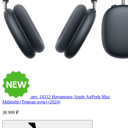
арт. 14312
Наушники Apple AirPods Max
Midnight (Темная ночь) (2024)
38 999 ₽