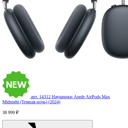
арт. 14312
Наушники Apple AirPods Max
Midnight (Темная ночь) (2024)
38 999 ₽