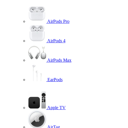
AirPods Pro
AirPods 4
AirPods Max
EarPods
Apple TV
AirTag