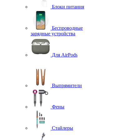
Блоки питания
Беспроводные
зарядные устройства
Для AirPods
Выпрямители
Фены
Стайлеры