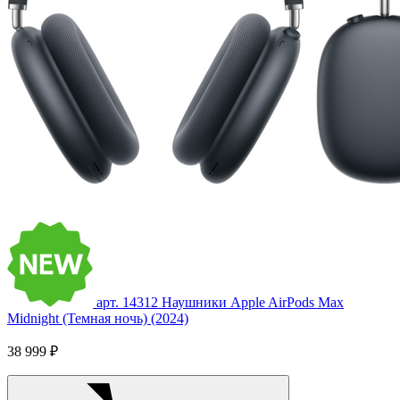
арт. 14312
Наушники Apple AirPods Max
Midnight (Темная ночь) (2024)
38 999 ₽