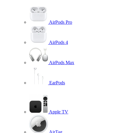
AirPods Pro
AirPods 4
AirPods Max
EarPods
Apple TV
AirTag