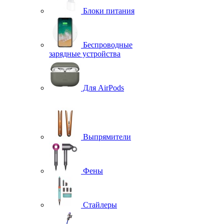
Блоки питания
Беспроводные
зарядные устройства
Для AirPods
Выпрямители
Фены
Стайлеры