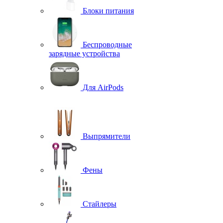
Блоки питания
Беспроводные
зарядные устройства
Для AirPods
Выпрямители
Фены
Стайлеры