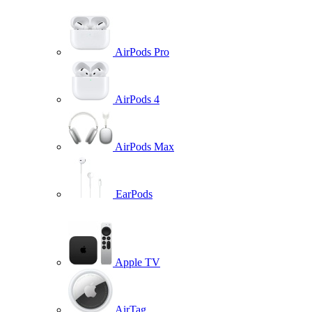
AirPods Pro
AirPods 4
AirPods Max
EarPods
Apple TV
AirTag