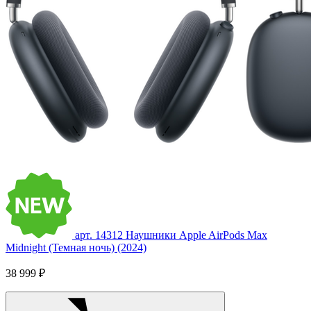
арт. 14312
Наушники Apple AirPods Max
Midnight (Темная ночь) (2024)
38 999 ₽