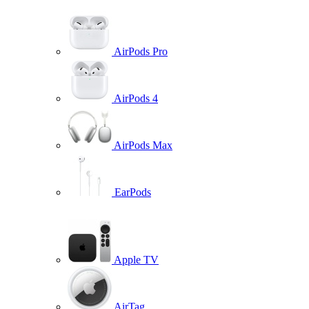
AirPods Pro
AirPods 4
AirPods Max
EarPods
Apple TV
AirTag