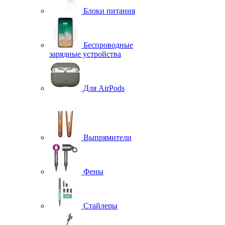
Блоки питания
Беспроводные
зарядные устройства
Для AirPods
Выпрямители
Фены
Стайлеры