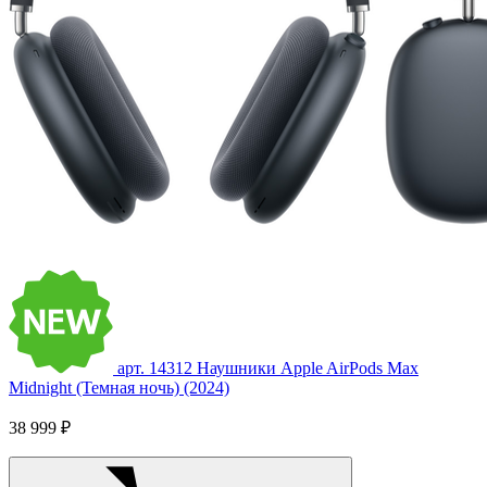
арт. 14312
Наушники Apple AirPods Max
Midnight (Темная ночь) (2024)
38 999 ₽