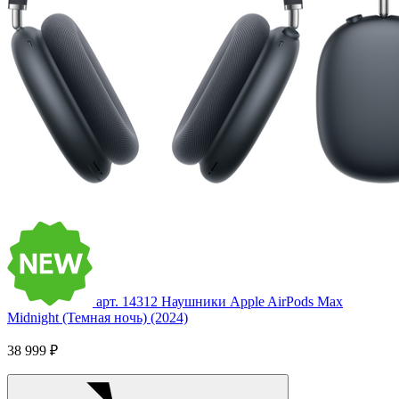
арт. 14312
Наушники Apple AirPods Max
Midnight (Темная ночь) (2024)
38 999 ₽