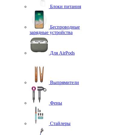
Блоки питания
Беспроводные
зарядные устройства
Для AirPods
Выпрямители
Фены
Стайлеры