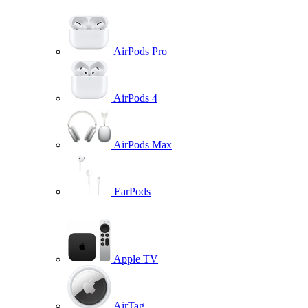
AirPods Pro
AirPods 4
AirPods Max
EarPods
Apple TV
AirTag