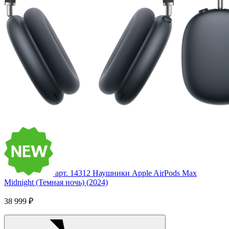
арт. 14312
Наушники Apple AirPods Max
Midnight (Темная ночь) (2024)
38 999 ₽