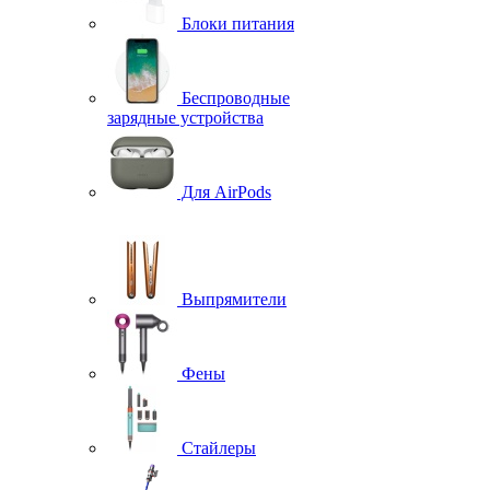
Блоки питания
Беспроводные
зарядные устройства
Для AirPods
Выпрямители
Фены
Стайлеры