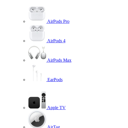
AirPods Pro
AirPods 4
AirPods Max
EarPods
Apple TV
AirTag