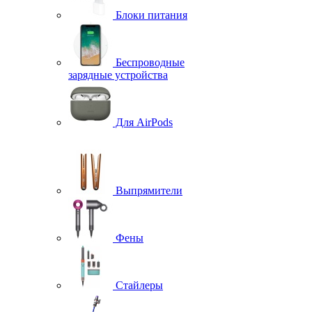
Блоки питания
Беспроводные
зарядные устройства
Для AirPods
Выпрямители
Фены
Стайлеры