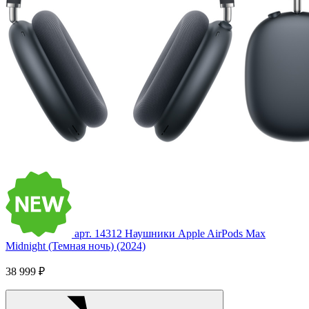
арт. 14312
Наушники Apple AirPods Max
Midnight (Темная ночь) (2024)
38 999 ₽