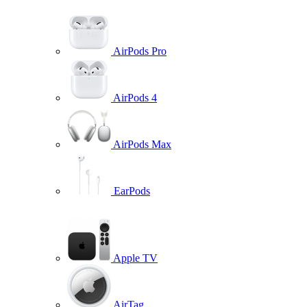
AirPods Pro
AirPods 4
AirPods Max
EarPods
Apple TV
AirTag