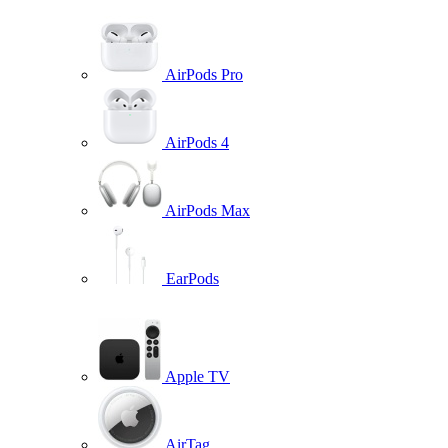
AirPods Pro
AirPods 4
AirPods Max
EarPods
Apple TV
AirTag