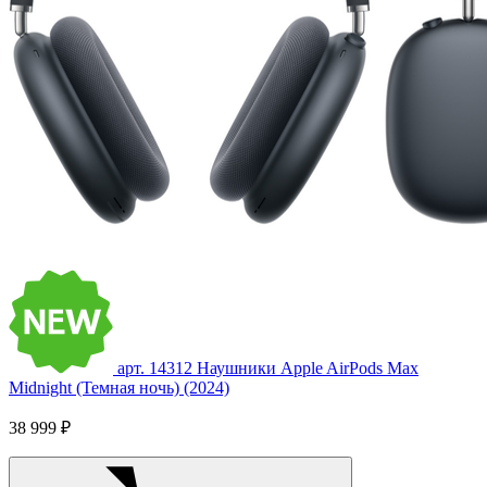
арт. 14312
Наушники Apple AirPods Max
Midnight (Темная ночь) (2024)
38 999 ₽