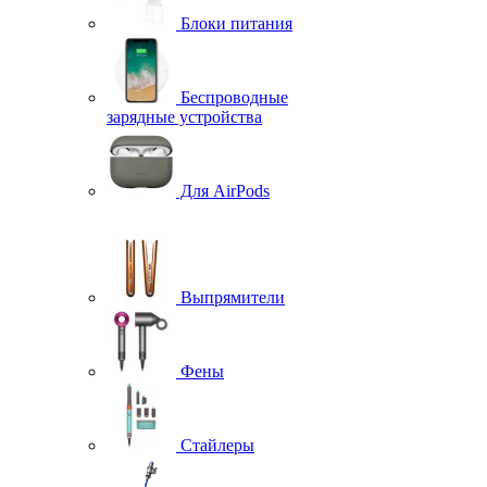
Блоки питания
Беспроводные
зарядные устройства
Для AirPods
Выпрямители
Фены
Стайлеры