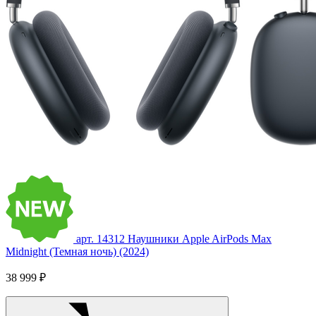
арт. 14312
Наушники Apple AirPods Max
Midnight (Темная ночь) (2024)
38 999 ₽