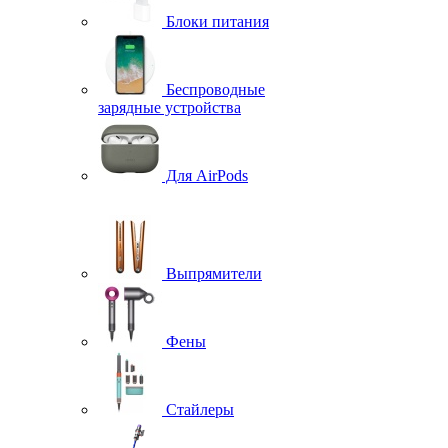
Блоки питания
Беспроводные
зарядные устройства
Для AirPods
Выпрямители
Фены
Стайлеры