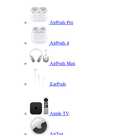
AirPods Pro
AirPods 4
AirPods Max
EarPods
Apple TV
AirTag