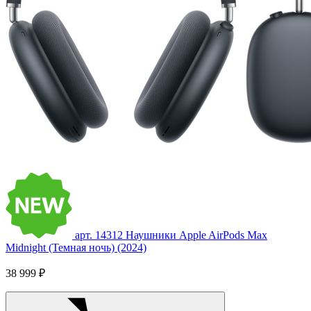
арт. 14312
Наушники Apple AirPods Max
Midnight (Темная ночь) (2024)
38 999 ₽