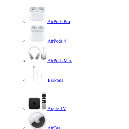
AirPods Pro
AirPods 4
AirPods Max
EarPods
Apple TV
AirTag