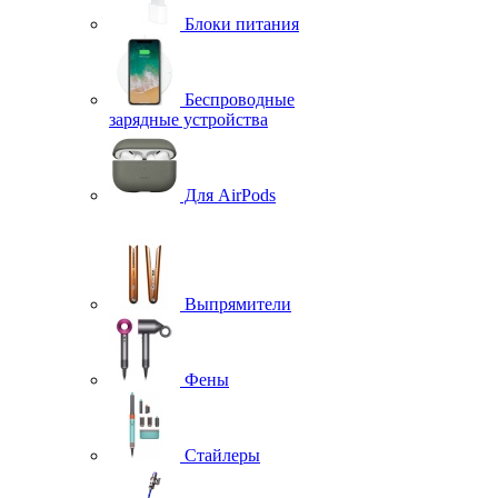
Блоки питания
Беспроводные
зарядные устройства
Для AirPods
Выпрямители
Фены
Стайлеры