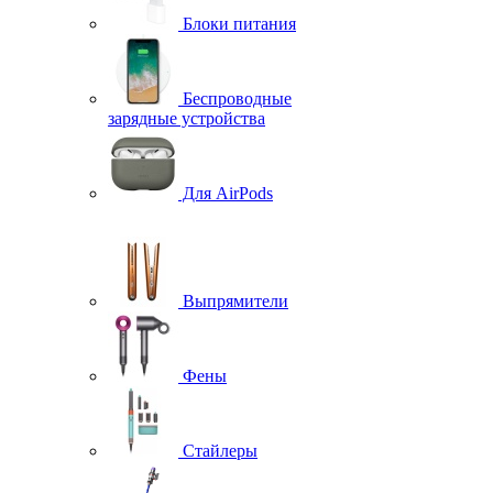
Блоки питания
Беспроводные
зарядные устройства
Для AirPods
Выпрямители
Фены
Стайлеры