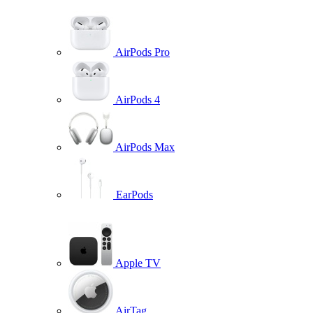
AirPods Pro
AirPods 4
AirPods Max
EarPods
Apple TV
AirTag