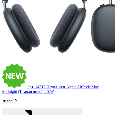
арт. 14312
Наушники Apple AirPods Max
Midnight (Темная ночь) (2024)
38 999 ₽