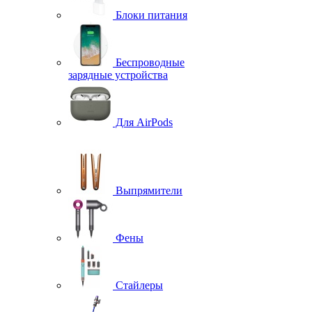
Блоки питания
Беспроводные
зарядные устройства
Для AirPods
Выпрямители
Фены
Стайлеры