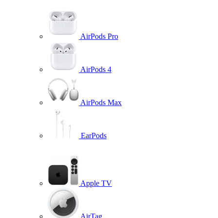
AirPods Pro
AirPods 4
AirPods Max
EarPods
Apple TV
AirTag