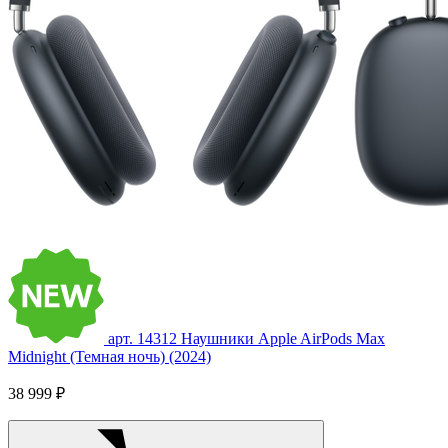
арт. 14312
Наушники Apple AirPods Max
Midnight (Темная ночь) (2024)
38 999 ₽