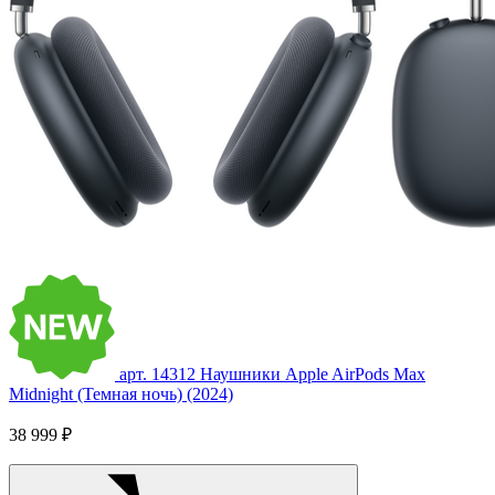
арт. 14312
Наушники Apple AirPods Max
Midnight (Темная ночь) (2024)
38 999 ₽