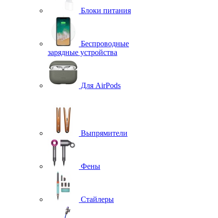
Блоки питания
Беспроводные
зарядные устройства
Для AirPods
Выпрямители
Фены
Стайлеры