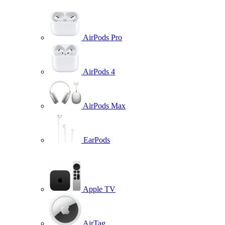
AirPods Pro
AirPods 4
AirPods Max
EarPods
Apple TV
AirTag