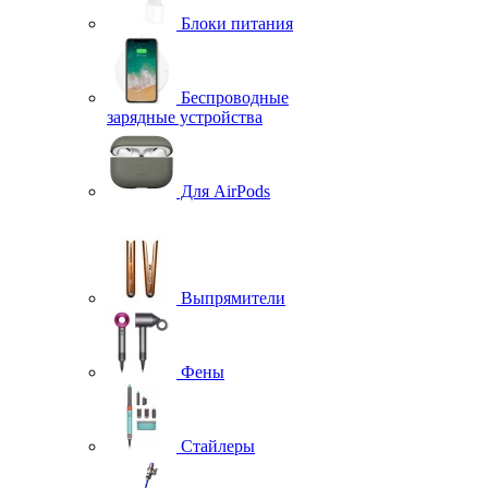
Блоки питания
Беспроводные
зарядные устройства
Для AirPods
Выпрямители
Фены
Стайлеры