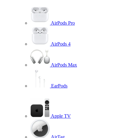
AirPods Pro
AirPods 4
AirPods Max
EarPods
Apple TV
AirTag