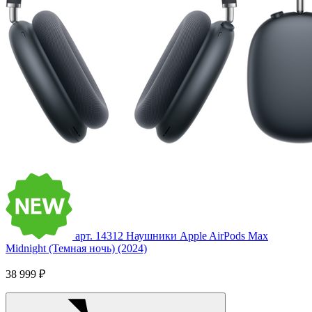
арт. 14312
Наушники Apple AirPods Max
Midnight (Темная ночь) (2024)
38 999 ₽