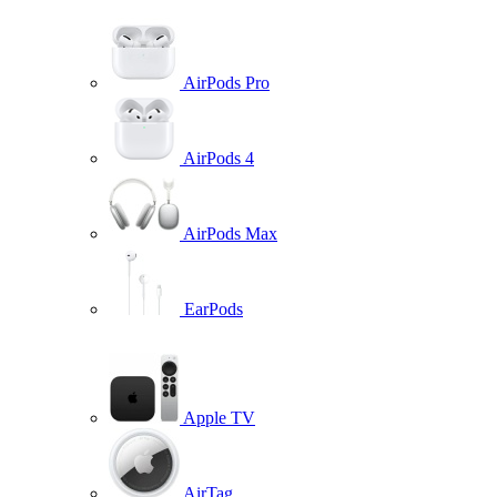
AirPods Pro
AirPods 4
AirPods Max
EarPods
Apple TV
AirTag