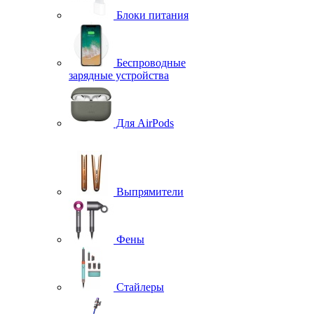
Блоки питания
Беспроводные
зарядные устройства
Для AirPods
Выпрямители
Фены
Стайлеры