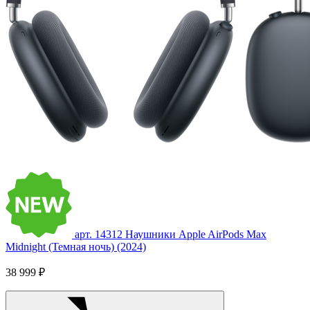
арт. 14312
Наушники Apple AirPods Max
Midnight (Темная ночь) (2024)
38 999 ₽