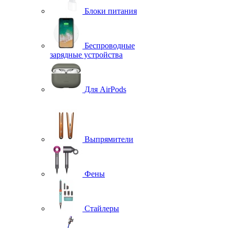
Блоки питания
Беспроводные
зарядные устройства
Для AirPods
Выпрямители
Фены
Стайлеры