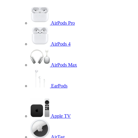
AirPods Pro
AirPods 4
AirPods Max
EarPods
Apple TV
AirTag