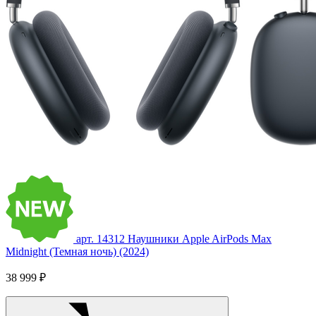
арт. 14312
Наушники Apple AirPods Max
Midnight (Темная ночь) (2024)
38 999 ₽