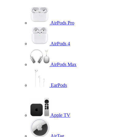
AirPods Pro
AirPods 4
AirPods Max
EarPods
Apple TV
AirTag