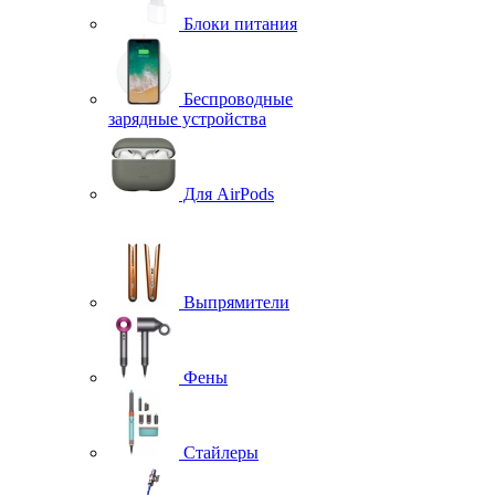
Блоки питания
Беспроводные
зарядные устройства
Для AirPods
Выпрямители
Фены
Стайлеры