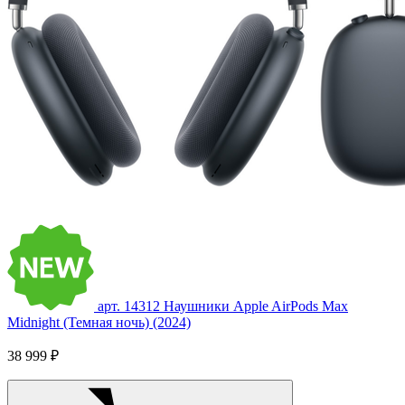
арт. 14312
Наушники Apple AirPods Max
Midnight (Темная ночь) (2024)
38 999 ₽