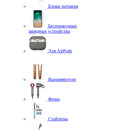
Блоки питания
Беспроводные
зарядные устройства
Для AirPods
Выпрямители
Фены
Стайлеры