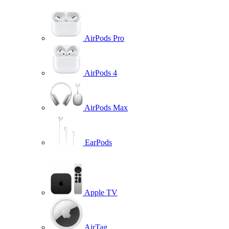
AirPods Pro
AirPods 4
AirPods Max
EarPods
Apple TV
AirTag