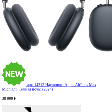
арт. 14312
Наушники Apple AirPods Max
Midnight (Темная ночь) (2024)
38 999 ₽