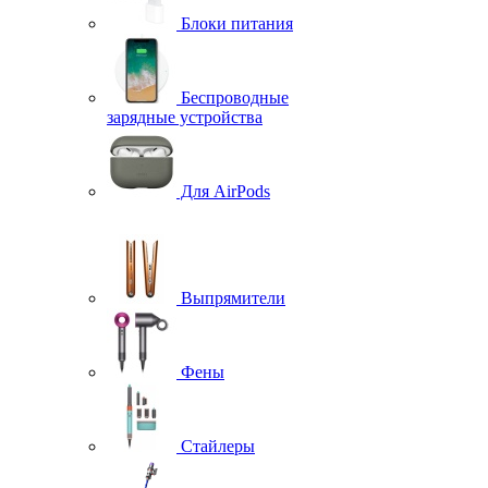
Блоки питания
Беспроводные
зарядные устройства
Для AirPods
Выпрямители
Фены
Стайлеры