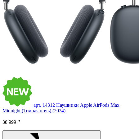
арт. 14312
Наушники Apple AirPods Max
Midnight (Темная ночь) (2024)
38 999 ₽