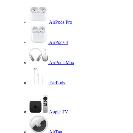
AirPods Pro
AirPods 4
AirPods Max
EarPods
Apple TV
AirTag