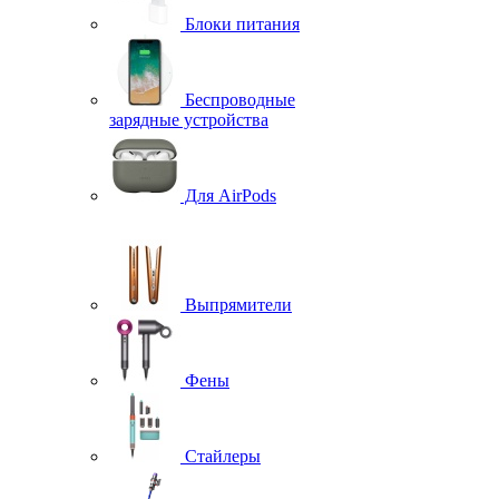
Блоки питания
Беспроводные
зарядные устройства
Для AirPods
Выпрямители
Фены
Стайлеры