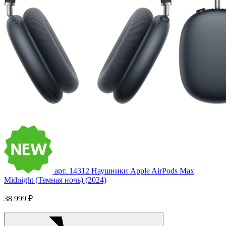
арт. 14312
Наушники Apple AirPods Max
Midnight (Темная ночь) (2024)
38 999 ₽