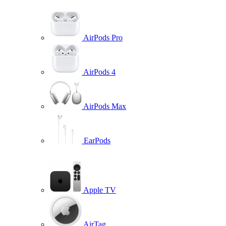
AirPods Pro
AirPods 4
AirPods Max
EarPods
Apple TV
AirTag