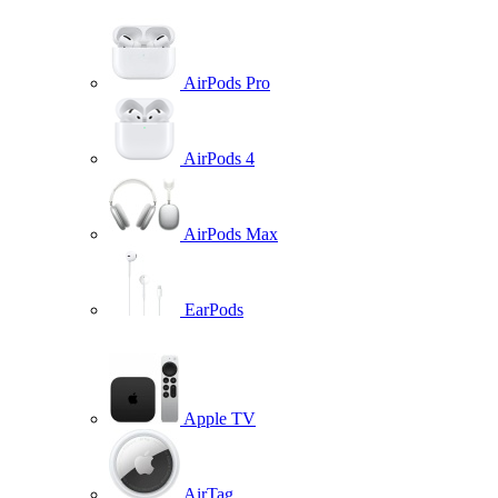
AirPods Pro
AirPods 4
AirPods Max
EarPods
Apple TV
AirTag