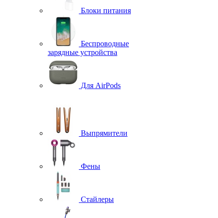
Блоки питания
Беспроводные
зарядные устройства
Для AirPods
Выпрямители
Фены
Стайлеры