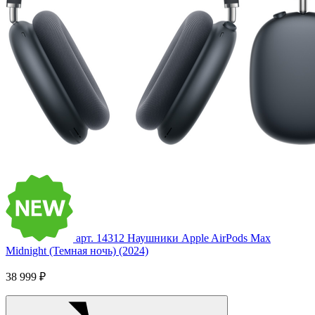
арт. 14312
Наушники Apple AirPods Max
Midnight (Темная ночь) (2024)
38 999 ₽