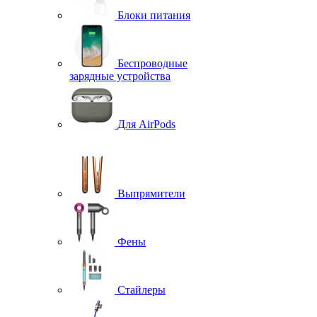
Блоки питания
Беспроводные
зарядные устройства
Для AirPods
Выпрямители
Фены
Стайлеры