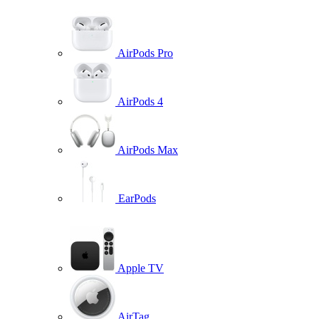
AirPods Pro
AirPods 4
AirPods Max
EarPods
Apple TV
AirTag