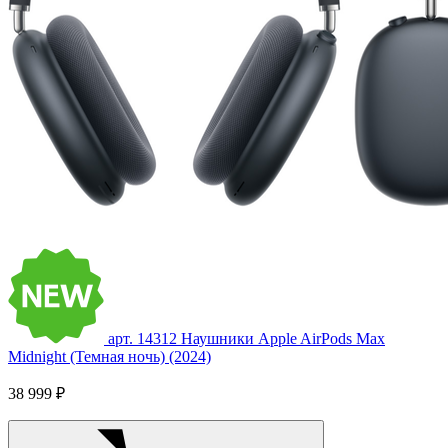
арт. 14312
Наушники Apple AirPods Max
Midnight (Темная ночь) (2024)
38 999 ₽