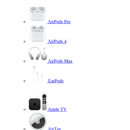
AirPods Pro
AirPods 4
AirPods Max
EarPods
Apple TV
AirTag