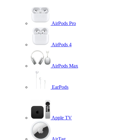
AirPods Pro
AirPods 4
AirPods Max
EarPods
Apple TV
AirTag