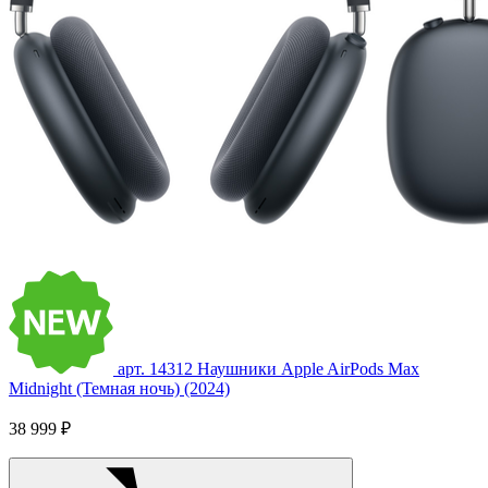
арт. 14312
Наушники Apple AirPods Max
Midnight (Темная ночь) (2024)
38 999 ₽