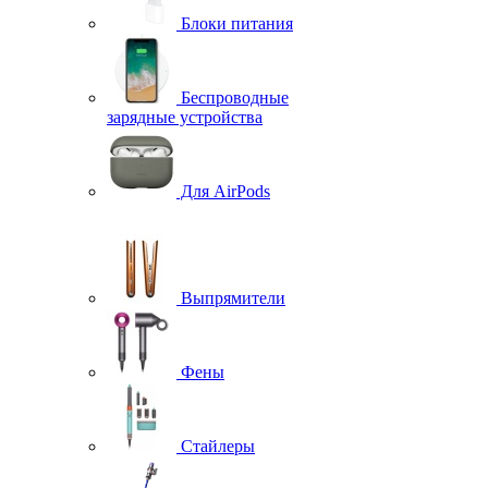
Блоки питания
Беспроводные
зарядные устройства
Для AirPods
Выпрямители
Фены
Стайлеры