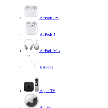
AirPods Pro
AirPods 4
AirPods Max
EarPods
Apple TV
AirTag