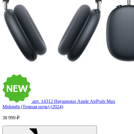
арт. 14312
Наушники Apple AirPods Max
Midnight (Темная ночь) (2024)
38 999 ₽