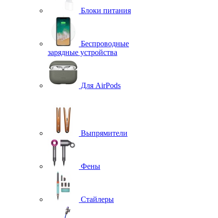
Блоки питания
Беспроводные
зарядные устройства
Для AirPods
Выпрямители
Фены
Стайлеры